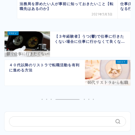
法務局を辞めたい人が事前に知っておきたいこと【転
仕事(
職先はあるのか】
なる行
2021年5月3日
【３年経験者】うつ(鬱)で仕事に行きた
くない場合に仕事に行かなくて良くな...
４０代以降のリストラで転職活動を有利
に進める方法