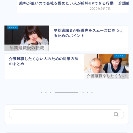
給料が低いので会社を辞めたい人が給料UPできる行動
介護離
2020年9月7日
早期退職者が転職先をスムーズに見つけ
るためのポイント
介護離職したくない人のための対策方法
のまとめ