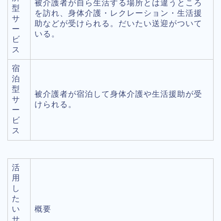
被介護者が自ら生活する場所とは違うところ
型
を訪れ、身体介護・レクレーション・生活援
サ
助などが受けられる。だいたい送迎がついて
ー
いる。
ビ
ス
宿
泊
型
被介護者が宿泊して身体介護や生活援助が受
サ
けられる。
ー
ビ
ス
活
用
し
た
い
概要
サ