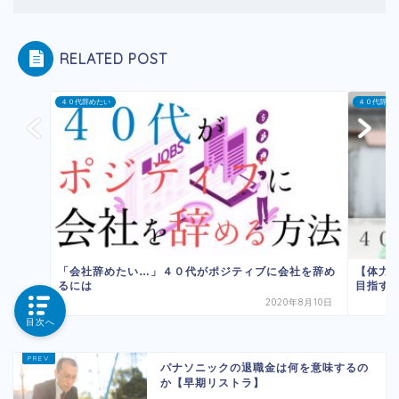
RELATED POST
４０代辞めたい
４０代辞め
「会社辞めたい…」４０代がポジティブに会社を辞め
【体力
るには
目指すに
2020年8月10日
目次へ
パナソニックの退職金は何を意味するの
か【早期リストラ】