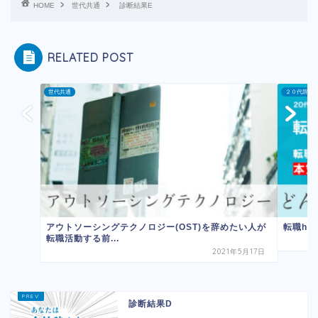
HOME
世代共通
診断結果E
RELATED POST
世代共通
２０代辞め
アウトソーシングテクノロジー(OST)を辞めたい人が
転職ho
転職活動する前...
2021年5月17日
診断結果D