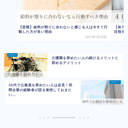
【悲報】給料が割りに合わないと感じる人は今すぐ行
【体力
動した方が良い理由
目指すに
2021年1月25日
介護職を辞めたい人の続けるメリットと
辞めるデメリット
30代で公務員を辞めたい人は必見！民
間企業の経験者が語る覚悟しておきた
い...